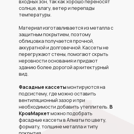
входных зон, так как хорошо переносят
солнце, влагу, ветер и перепады
температуры.
Материал изготавливается из металла с
защитным покрытием, поэтому
облицовка получается прочной,
аккуратной и долговечной. Кассеты не
перегружают стены, помогают скрыть
неровности основания и придают
зданию более дорогой архитектурный
вид.
Фасадные кассеты
монтируются на
подсистему, где можно оставить
вентиляционный зазор и при
необходимости добавить утеплитель.
В
КровМаркет
можно подобрать
фасадные кассеты в Алматы по цвету,
формату, толщине металла и типу
покрытия.