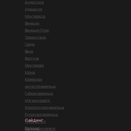
Андалузия
Адаманте
Монтеросса
Венеция
Венеция Плюс
Трамонтана
Гарда
Вена
Фортуна
Монтеррей
Крона
Корейская
металлочерепица
Гибкая черепица
Мягкая кровля
Композитная черепица
Рулонная черепица
Сайдинг
Профнастил
Сайдинг
Фальцевая кровля