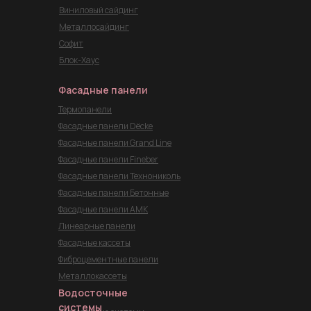
Виниловый сайдинг
Металлосайдинг
Софит
Блок-Хаус
Фасадные панели
Термопанели
Фасадные панели Dёcke
Фасадные панели Grand Line
Фасадные панели Fineber
Фасадные панели Технониколь
Фасадные панели Бетонные
Фасадные панели АМК
Линеарные панели
Фасадные кассеты
Фиброцементные панели
Металлокассеты
Водосточные
системы