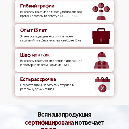
Гибкий график
Выезжаем на замер в любое удобное для Вас
время. Работаем в Субботу с 10.00 – 16.00
Опыт 13 лет
Знаем все подводные камни, и несем
гарантийные обязательства уже более 13 лет.
Шеф монтаж
Выезжаем на объект, для полной инспекции
и проверки по Всем нормам СНиП.
Есть рассрочка
Предоставляем Оплату за материал в
рассрочку до 24 месяцев
Вся наша продукция
сертифицирована
и отвечает