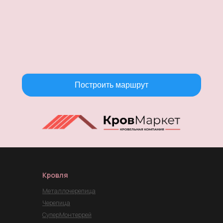
Построить маршрут
Кровля
Металлочерепица
Черепица
СуперМонтеррей