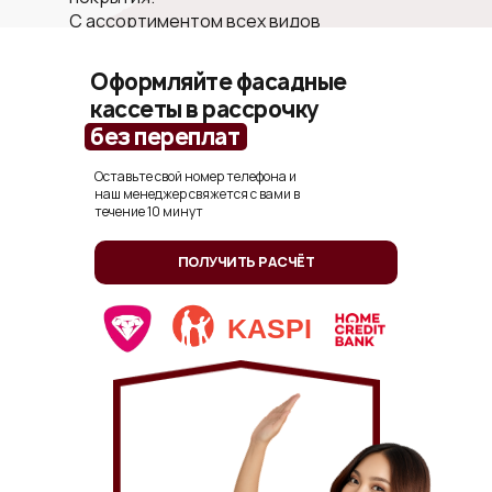
С ассортиментом всех видов
коммерческих фасадов вы можете
ознакомиться
в нашем каталоге
Оформляйте фасадные
кассеты в рассрочку
|
без переплат
Оставьте свой номер телефона и
наш менеджер свяжется с вами в
течение 10 минут
ПОЛУЧИТЬ РАСЧЁТ
KASPI