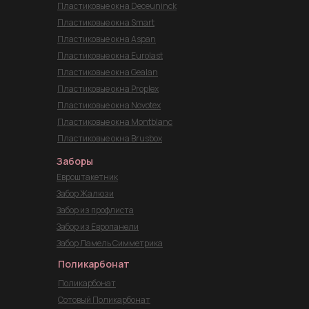
Пластиковые окна Deceuninck
Пластиковые окна Smart
Пластиковые окна Aspan
Пластиковые окна Eurolast
Пластиковые окна Gealan
Пластиковые окна Proplex
Пластиковые окна Novotex
Пластиковые окна Montblanc
Пластиковые окна Brusbox
Заборы
Евроштакетник
Забор Жалюзи
Забор из профлиста
Забор из Европанели
Забор Ламель Симметрика
Поликарбонат
Поликарбонат
Сотовый Поликарбонат