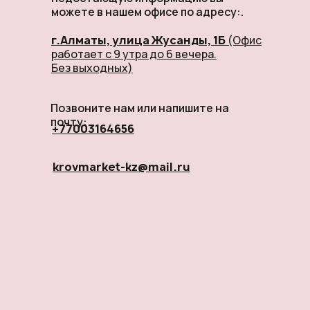
можете в нашем офисе по адресу:.
г.Алматы, улица Жусанды, 1Б
(Офис
работает с 9 утра до 6 вечера.
Без выходных)
Позвоните нам или напишите на
почту:
+77003164656
krovmarket-kz@mail.ru