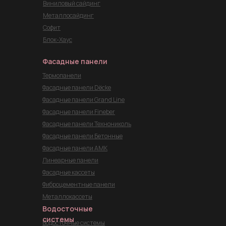
Виниловый сайдинг
Металлосайдинг
Софит
Блок-Хаус
Фасадные панели
Термопанели
Фасадные панели Dёcke
Фасадные панели Grand Line
Фасадные панели Fineber
Фасадные панели Технониколь
Фасадные панели Бетонные
Фасадные панели АМК
Линеарные панели
Фасадные кассеты
Фиброцементные панели
Металлокассеты
Водосточные
системы
Водосточные системы