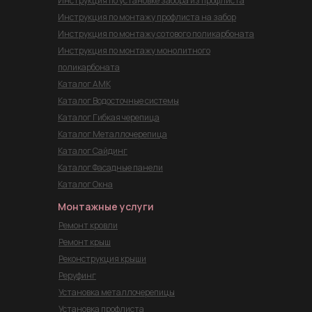
Инструкция по установке забора из профлиста
Инструкция по монтажу профлиста на забор
Инструкция по монтажу сотового поликарбоната
Инструкция по монтажу монолитного
поликарбоната
Каталог АМК
Каталог Водосточные системы
Каталог Гибкая черепица
Каталог Металлочерепица
Каталог Сайдинг
Каталог Фасадные панели
Каталог Окна
Монтажные услуги
Ремонт кровли
Ремонт крыш
Реконструкция крыши
Реруфинг
Установка металлочерепицы
Установка профлиста