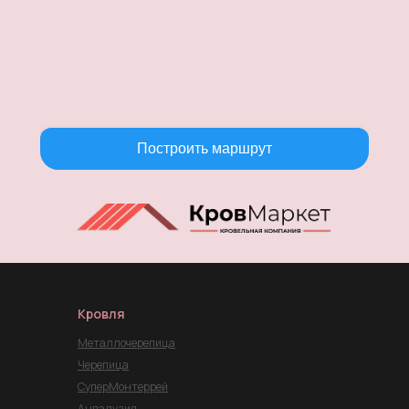
Построить маршрут
Кровля
Металлочерепица
Черепица
СуперМонтеррей
Андалузия