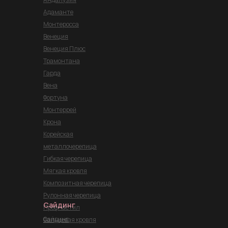
Адаманте
Монтеросса
Венеция
Венеция Плюс
Трамонтана
Гарда
Вена
Фортуна
Монтеррей
Крона
Корейская
металлочерепица
Гибкая черепица
Мягкая кровля
Композитная черепица
Рулонная черепица
Сайдинг
Профнастил
Сайдинг
Фальцевая кровля