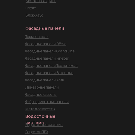
Металлосайдинг
Софит
Блок-Хаус
Фасадные панели
Термопанели
Фасадные панели Dёcke
Фасадные панели Grand Line
Фасадные панели Fineber
Фасадные панели Технониколь
Фасадные панели Бетонные
Фасадные панели АМК
Линеарные панели
Фасадные кассеты
Фиброцементные панели
Металлокассеты
Водосточные
системы
Водосточные системы
Водосток ПВХ