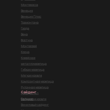
Монтеросса
Венеция
Венеция Плюс
Трамонтана
Гарда
Вена
Фортуна
Монтеррей
Крона
Корейская
металлочерепица
Гибкая черепица
Мягкая кровля
Композитная черепица
Рулонная черепица
Сайдинг
Профнастил
Сайдинг
Фальцевая кровля
Виниловый сайдинг