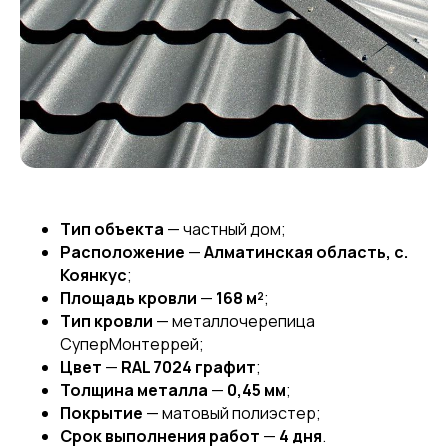
Тип объекта
— частный дом;
Расположение
—
Алматинская область, с.
Коянкус
;
Площадь кровли
—
168 м²
;
Тип кровли
— металлочерепица
СуперМонтеррей;
Цвет
—
RAL 7024 графит
;
Толщина металла
—
0,45 мм
;
Покрытие
— матовый полиэстер;
Срок выполнения работ
—
4 дня
.