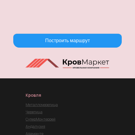
Построить маршрут
Кровля
Металлочерепица
Черепица
СуперМонтеррей
Андалузия
Адаманте