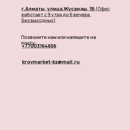
г.Алматы, улица Жусанды, 1Б
(Офис
работает с 9 утра до 6 вечера.
Без выходных)
Позвоните нам или напишите на
почту:
+77003164656
krovmarket-kz@mail.ru